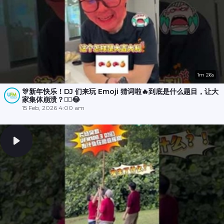
1m 26s
🎊新年快乐！DJ 们来玩 Emoji 猜词啦🔥到底是什么题目，让大
家集体崩溃？😵‍💫😂
15 Feb, 2026 4:00 am