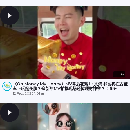
1m 06s
《Oh Money My Honey》MV幕后花絮1：文鸿 和丽梅在古董
车上玩起变脸？😆新年MV拍摄现场还惊现财神爷？！🧧✨
12 Feb, 2026 1:01 am