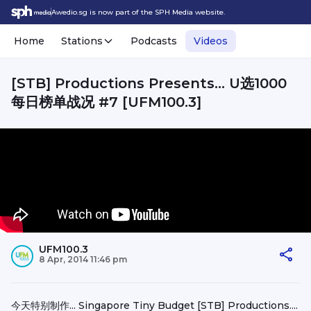
Awedio.sg is now part of the SPH Media website.
Home
Stations
Podcasts
Videos
[STB] Productions Presents... U选1000
每日榜单战况 #7 [UFM100.3]
UFM100.3
8 Apr, 2014 11:46 pm
今天特别制作... Singapore Tiny Budget [STB] Productions....