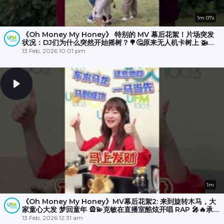
1m 07s
《Oh Money My Honey》 特别的 MV 幕后花絮！片场突发
状况：DJ们为什么突然开始摇树？🌳🤔原来无人机卡树上 🚁
💥，大家冒雨☔️努力了半小时才成功营救！🎉
13 Feb, 2026 10:01 pm
1m
《Oh Money My Honey》MV幕后花絮2: 来到旋转木马，大
家童心大发 梦回童年 🎡💫克敏在直播室酷炫开唱 RAP 🎤🔥承尧
和丽梅则拍摄空档在木马上斗舞？💃🕺
13 Feb, 2026 12:31 am