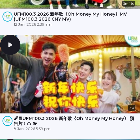
3m 19s
UFM100.3 2026 新年歌《Oh Money My Honey》MV
(UFM100.3 2026 CNY MV)
12 Jan, 2026 2:39 am
33s
🧨🧧UFM100.3 2026 新年歌《Oh Money My Honey》 预
告片！🍊 🐎
8 Jan, 2026 5:39 pm