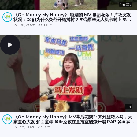
1m 07s
《Oh Money My Honey》 特别的 MV 幕后花絮！片场突发
状况：DJ们为什么突然开始摇树？🌳🤔原来无人机卡树上 🚁
💥，大家冒雨☔️努力了半小时才成功营救！🎉
13 Feb, 2026 10:01 pm
1m
《Oh Money My Honey》MV幕后花絮2: 来到旋转木马，大
家童心大发 梦回童年 🎡💫克敏在直播室酷炫开唱 RAP 🎤🔥承尧
和丽梅则拍摄空档在木马上斗舞？💃🕺
13 Feb, 2026 12:31 am