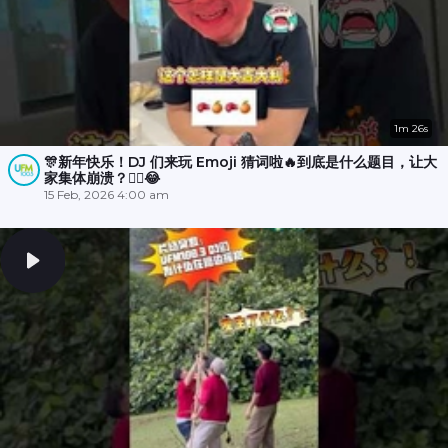
1m 26s
🎊新年快乐！DJ 们来玩 Emoji 猜词啦🔥到底是什么题目，让大
家集体崩溃？😵‍💫😂
15 Feb, 2026 4:00 am