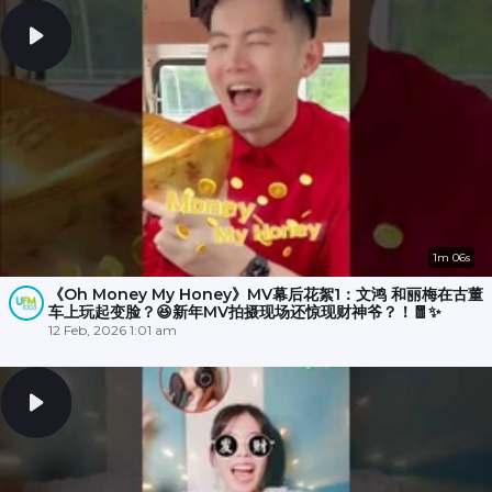
1m 06s
《Oh Money My Honey》MV幕后花絮1：文鸿 和丽梅在古董
车上玩起变脸？😆新年MV拍摄现场还惊现财神爷？！🧧✨
12 Feb, 2026 1:01 am