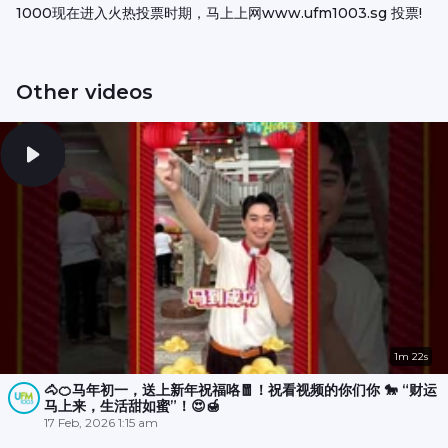
1000现在进入火热投票时期，马上上网www.ufm1003.sg 投票!
Other videos
1m 22s
🐴🍊马年初一，送上新年祝福咯🧧！祝看视频的你们你 🐎 “财运
马上来，生活甜如蜜”！😍🍯
17 Feb, 2026 1:15 am