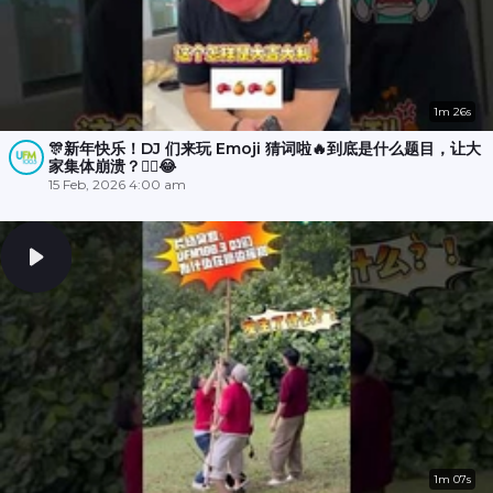
1m 26s
🎊新年快乐！DJ 们来玩 Emoji 猜词啦🔥到底是什么题目，让大
家集体崩溃？😵‍💫😂
15 Feb, 2026 4:00 am
1m 07s