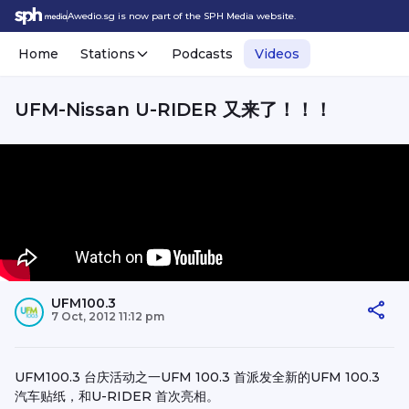
Awedio.sg is now part of the SPH Media website.
Home
Stations
Podcasts
Videos
UFM-Nissan U-RIDER 又来了！！！
UFM100.3
7 Oct, 2012 11:12 pm
UFM100.3 台庆活动之一UFM 100.3 首派发全新的UFM 100.3
汽车贴纸，和U-RIDER 首次亮相。