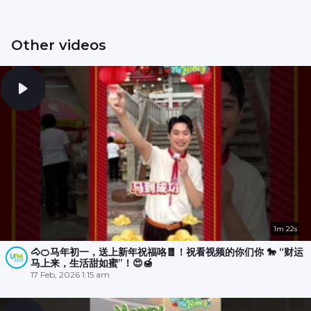
Other videos
1m 22s
🐴🍊马年初一，送上新年祝福咯🧧！祝看视频的你们你 🐎 “财运
马上来，生活甜如蜜”！😍🍯
17 Feb, 2026 1:15 am