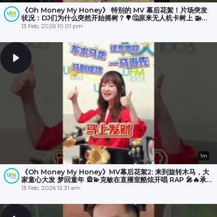
《Oh Money My Honey》 特别的 MV 幕后花絮！片场突发
状况：DJ们为什么突然开始摇树？🌳🤔原来无人机卡树上 🚁
💥，大家冒雨☔️努力了半小时才成功营救！🎉
13 Feb, 2026 10:01 pm
1m
《Oh Money My Honey》MV幕后花絮2: 来到旋转木马，大
家童心大发 梦回童年 🎡💫克敏在直播室酷炫开唱 RAP 🎤🔥承尧
和丽梅则拍摄空档在木马上斗舞？💃🕺
13 Feb, 2026 12:31 am