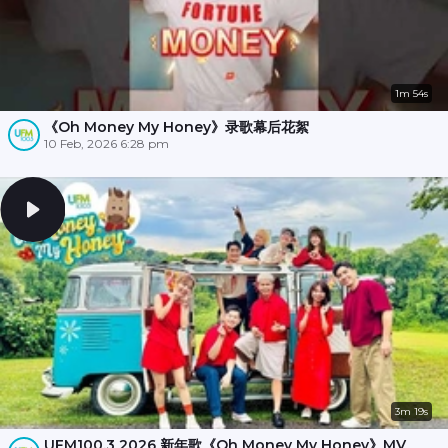
1m 54s
《Oh Money My Honey》录歌幕后花絮
10 Feb, 2026 6:28 pm
3m 19s
UFM100.3 2026 新年歌《Oh Money My Honey》MV