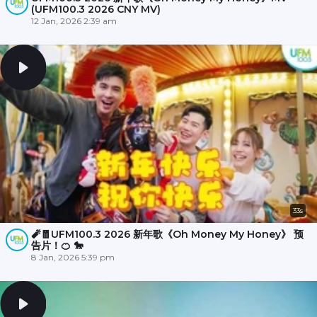
(UFM100.3 2026 CNY MV)
12 Jan, 2026 2:39 am
33s
🧨🧧UFM100.3 2026 新年歌《Oh Money My Honey》 预
告片！🍊 🐎
8 Jan, 2026 5:39 pm