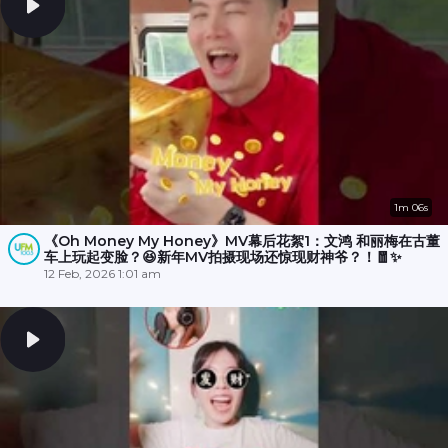
1m 06s
《Oh Money My Honey》MV幕后花絮1：文鸿 和丽梅在古董
车上玩起变脸？😆新年MV拍摄现场还惊现财神爷？！🧧✨
12 Feb, 2026 1:01 am