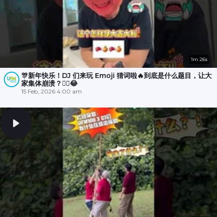
1m 26s
🎊新年快乐！DJ 们来玩 Emoji 猜词啦🔥到底是什么题目，让大
家集体崩溃？😵‍💫😂
15 Feb, 2026 4:00 am