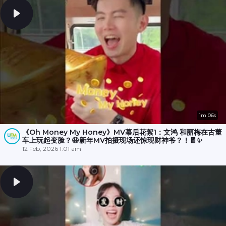
1m 06s
《Oh Money My Honey》MV幕后花絮1：文鸿 和丽梅在古董
车上玩起变脸？😆新年MV拍摄现场还惊现财神爷？！🧧✨
12 Feb, 2026 1:01 am