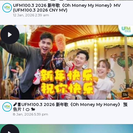
UFM100.3 2026 新年歌《Oh Money My Honey》MV
(UFM100.3 2026 CNY MV)
12 Jan, 2026 2:39 am
33s
🧨🧧UFM100.3 2026 新年歌《Oh Money My Honey》 预
告片！🍊 🐎
8 Jan, 2026 5:39 pm