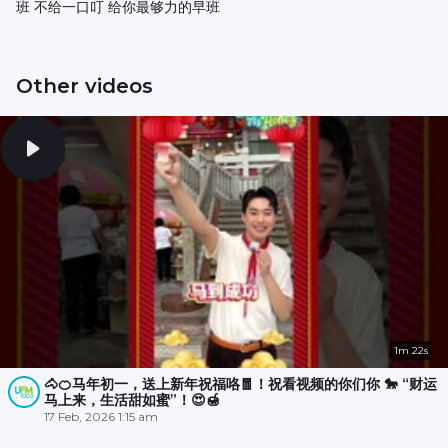
班 不给一口叮 给你最够力的早班
Other videos
1m 22s
🐴🍊马年初一，送上新年祝福咯🧧！祝看视频的你们你 🐎 “财运
马上来，生活甜如蜜”！😍🍯
17 Feb, 2026 1:15 am