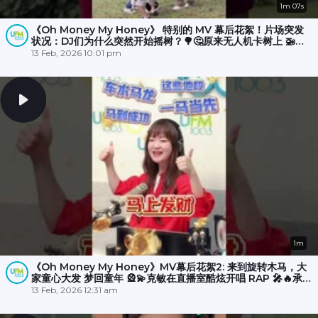
1m 07s
《Oh Money My Honey》 特别的 MV 幕后花絮！片场突发
状况：DJ们为什么突然开始摇树？🌳🤔原来无人机卡树上 🚁
💥，大家冒雨☔️努力了半小时才成功营救！🎉
13 Feb, 2026 10:01 pm
1m
《Oh Money My Honey》MV幕后花絮2: 来到旋转木马，大
家童心大发 梦回童年 🎡💫克敏在直播室酷炫开唱 RAP 🎤🔥承尧
和丽梅则拍摄空档在木马上斗舞？💃🕺
13 Feb, 2026 12:31 am