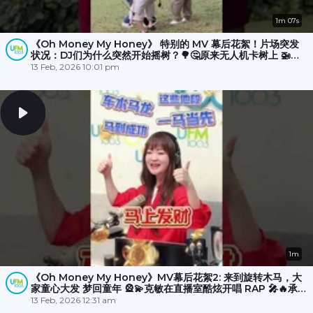
1m 07s
《Oh Money My Honey》 特别的 MV 幕后花絮！片场突发
状况：DJ们为什么突然开始摇树？🌳🤔原来无人机卡树上 🚁
💥，大家冒雨☔️努力了半小时才成功营救！🎉
13 Feb, 2026 10:01 pm
1m
《Oh Money My Honey》MV幕后花絮2: 来到旋转木马，大
家童心大发 梦回童年 🎡💫克敏在直播室酷炫开唱 RAP 🎤🔥承尧
和丽梅则拍摄空档在木马上斗舞？💃🕺
13 Feb, 2026 12:31 am