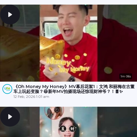
1m 06s
《Oh Money My Honey》MV幕后花絮1：文鸿 和丽梅在古董
车上玩起变脸？😆新年MV拍摄现场还惊现财神爷？！🧧✨
12 Feb, 2026 1:01 am