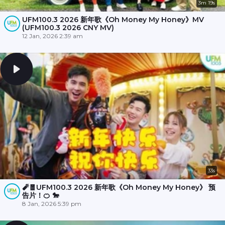
3m 19s
UFM100.3 2026 新年歌《Oh Money My Honey》MV
(UFM100.3 2026 CNY MV)
12 Jan, 2026 2:39 am
33s
🧨🧧UFM100.3 2026 新年歌《Oh Money My Honey》 预
告片！🍊 🐎
8 Jan, 2026 5:39 pm