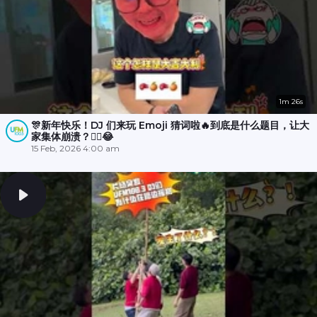
1m 26s
🎊新年快乐！DJ 们来玩 Emoji 猜词啦🔥到底是什么题目，让大
家集体崩溃？😵‍💫😂
15 Feb, 2026 4:00 am