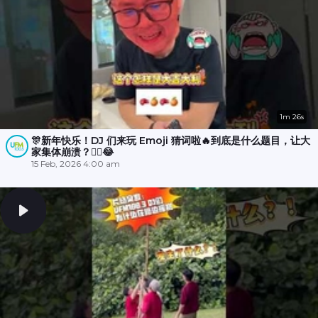
1m 26s
🎊新年快乐！DJ 们来玩 Emoji 猜词啦🔥到底是什么题目，让大
家集体崩溃？😵‍💫😂
15 Feb, 2026 4:00 am