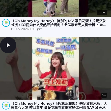
1m 07s
《Oh Money My Honey》 特别的 MV 幕后花絮！片场突发
状况：DJ们为什么突然开始摇树？🌳🤔原来无人机卡树上 🚁
💥，大家冒雨☔️努力了半小时才成功营救！🎉
13 Feb, 2026 10:01 pm
1m
《Oh Money My Honey》MV幕后花絮2: 来到旋转木马，大
家童心大发 梦回童年 🎡💫克敏在直播室酷炫开唱 RAP 🎤🔥承尧