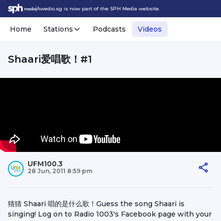
Awedio.sg is now part of the SPH Media website.
Home
Stations
Podcasts
Videos
Shaari爱唱歌！#1
UFM100.3
28 Jun, 2011 8:59 pm
猜猜 Shaari 唱的是什么歌！Guess the song Shaari is
singing! Log on to Radio 1003's Facebook page with your