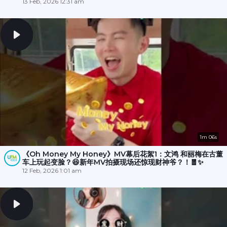
和丽梅则拍摄空档在木马上斗舞？💃🕺
13 Feb, 2026 12:31 am
1m 06s
《Oh Money My Honey》MV幕后花絮1：文鸿 和丽梅在古董
车上玩起变脸？😆新年MV拍摄现场还惊现财神爷？！🧧✨
12 Feb, 2026 1:01 am