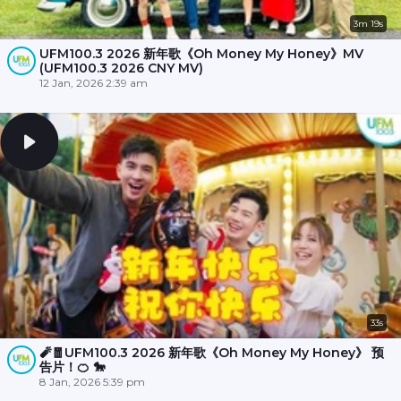
3m 19s
UFM100.3 2026 新年歌《Oh Money My Honey》MV
(UFM100.3 2026 CNY MV)
12 Jan, 2026 2:39 am
33s
🧨🧧UFM100.3 2026 新年歌《Oh Money My Honey》 预
告片！🍊 🐎
8 Jan, 2026 5:39 pm