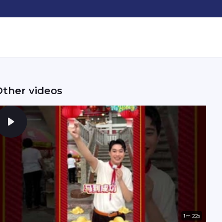
Other videos
1m 22s