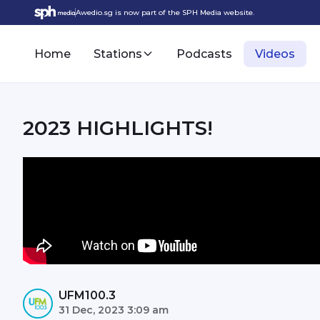
Awedio.sg is now part of the SPH Media website.
Home
Stations
Podcasts
Videos
2023 HIGHLIGHTS!
UFM100.3
31 Dec, 2023 3:09 am