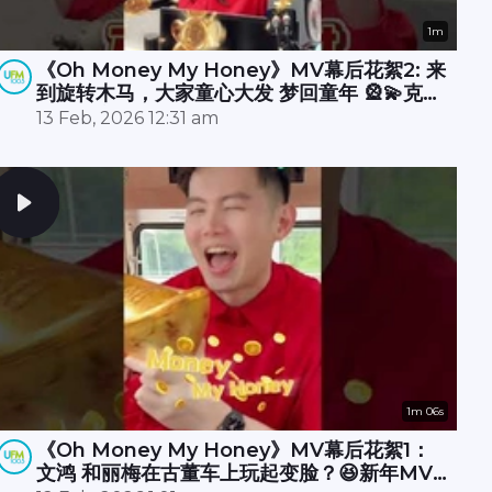
1m
《Oh Money My Honey》MV幕后花絮2: 来
到旋转木马，大家童心大发 梦回童年 🎡💫克敏
在直播室酷炫开唱 RAP 🎤🔥承尧和丽梅则拍摄
13 Feb, 2026 12:31 am
空档在木马上斗舞？💃🕺
1m 06s
《Oh Money My Honey》MV幕后花絮1：
文鸿 和丽梅在古董车上玩起变脸？😆新年MV