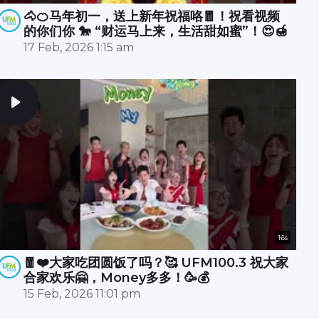
🐴🍊马年初一，送上新年祝福咯🧧！祝看视频
的你们你 🐎 “财运马上来，生活甜如蜜”！😍🍯
17 Feb, 2026 1:15 am
16s
🧧❤️大家吃团圆饭了吗？🥰 UFM100.3 祝大家
合家欢乐🤗，Money多多！🥳💰
15 Feb, 2026 11:01 pm