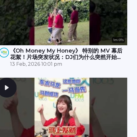
1m 07s
《Oh Money My Honey》 特别的 MV 幕后
花絮！片场突发状况：DJ们为什么突然开始摇
树？🌳🤔原来无人机卡树上 🚁💥，大家冒雨☔️
13 Feb, 2026 10:01 pm
努力了半小时才成功营救！🎉