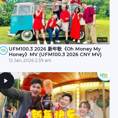
3m 19s
UFM100.3 2026 新年歌《Oh Money My
Honey》MV (UFM100.3 2026 CNY MV)
12 Jan, 2026 2:39 am