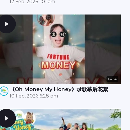
拍摄现场还惊现财神爷？！🧧✨
12 Feb, 2026 1:01 am
1m 54s
《Oh Money My Honey》录歌幕后花絮
10 Feb, 2026 6:28 pm