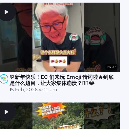
1m 26s
🎊新年快乐！DJ 们来玩 Emoji 猜词啦🔥到底
是什么题目，让大家集体崩溃？😵‍💫😂
15 Feb, 2026 4:00 am