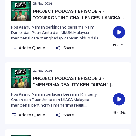
inspirasi dan panduan berguna untuk melangkah
28 Nov 2024
ke arah kehidupan yang lebih stabil dan sejahtera.
PROJECT PODCAST EPISODE 4 -
"CONFRONTING CHALLENGES: LANGKAH
KE ARAH PENYEMBUHAN"
Hos Keanu Azman berbincang bersama Naim
Daniel dan Puan Anita dari MIASA Malaysia
mengenai cara menghadapi cabaran hidup dalam
perjalanan menuju penyembuhan. Project
57m 41s
Add to Queue
Share
Podcast X SYOK mengupas bagaimana kita boleh
mengatasi kesulitan, mencari kekuatan dalam
diri, dan mengambil langkah pertama untuk
pemulihan. Dengar perbincangan yang penuh
dengan inspirasi, harapan, dan panduan praktikal
22 Nov 2024
untuk membantu kita meneruskan perjalanan
PROJECT PODCAST EPISODE 3 -
menuju kesejahteraan mental.
“MENERIMA REALITY KEHIDUPAN” |
KOLABORASI BERSAMA MIASA MALAYSIA
Hos Keanu Azman berbicara bersama Kimberly
Chuah dan Puan Anita dari MIASA Malaysia
mengenai pentingnya menerima realiti
kehidupan, terutamanya dalam menghadapi
48m 34s
Add to Queue
Share
cabaran kesihatan mental. Episod ini mengupas
bagaimana penerimaan diri dan keadaan dapat
membantu kita melangkah maju dengan lebih
tenang.