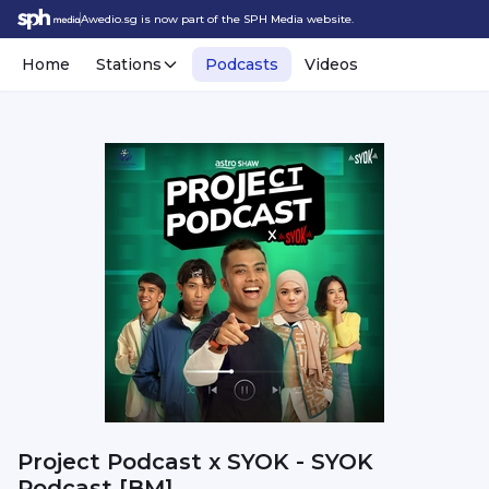
Awedio.sg is now part of the SPH Media website.
Home
Stations
Podcasts
Videos
Project Podcast x SYOK - SYOK
Podcast [BM]