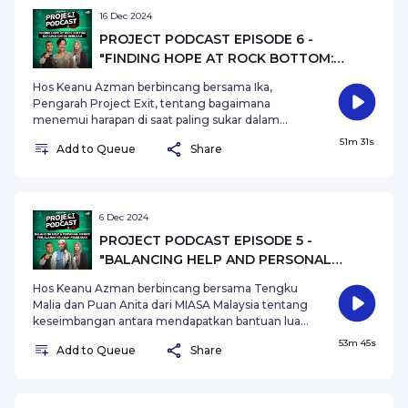
16 Dec 2024
PROJECT PODCAST EPISODE 6 -
"FINDING HOPE AT ROCK BOTTOM:
HARAPAN UNTUK BERUBAH"
Hos Keanu Azman berbincang bersama Ika,
Pengarah Project Exit, tentang bagaimana
menemui harapan di saat paling sukar dalam
hidup. Episod ini menyelami pengalaman peribadi
51m 31s
Add to Queue
Share
serta pandangan mendalam tentang perjalanan
transformasi melalui cabaran dan tekanan.
Dengan penekanan pada pentingnya sokongan
komuniti dan usaha peribadi, episod ini
memberikan inspirasi dan panduan untuk
6 Dec 2024
melangkah keluar dari kegelapan menuju
PROJECT PODCAST EPISODE 5 -
kehidupan yang lebih bermakna.
"BALANCING HELP AND PERSONAL
EFFORT: PERJALANAN KE ARAH
Hos Keanu Azman berbincang bersama Tengku
PEMULIHAN"
Malia dan Puan Anita dari MIASA Malaysia tentang
keseimbangan antara mendapatkan bantuan luar
dan usaha peribadi dalam proses pemulihan.
53m 45s
Add to Queue
Share
Episod ini menyelami bagaimana kolaborasi
antara sokongan profesional dan inisiatif diri boleh
membawa perubahan yang bermakna dalam
perjalanan kesihatan mental. Dengar kisah