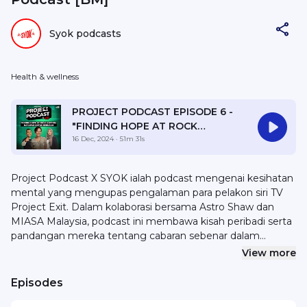
Syok podcasts
Health & wellness
PROJECT PODCAST EPISODE 6 -
"FINDING HOPE AT ROCK
BOTTOM: HARAPAN UNTUK
16 Dec, 2024
· 51m 31s
BERUBAH"
Project Podcast X SYOK ialah podcast mengenai kesihatan
mental yang mengupas pengalaman para pelakon siri TV
Project Exit. Dalam kolaborasi bersama Astro Shaw dan
MIASA Malaysia, podcast ini membawa kisah peribadi serta
pandangan mereka tentang cabaran sebenar dalam
menjaga kesihatan mental, sekaligus memecahkan stigma.
View more
Nak sponsor atau kolaborasi? Emel hello@syok.my atau
WhatsApp 012-2494632.
Episodes