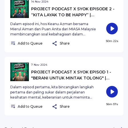
14 Nov 2024
PROJECT PODCAST X SYOK EPISODE 2 -
“KITA LAYAK TO BE HAPPY” |
KOLABORASI BERSAMA MIASA MALAYSIA
Dalam episod ini, hos Keanu Azman bersama
Mierul Aiman dan Puan Anita dari MIASA Malaysia
membincangkan soal kebahagiaan dalam
konteks kesihatan mental. Project Podcast X
50m 22s
Add to Queue
Share
SYOK mengetengahkan cabaran dan realiti
individu yang berjuang untuk kesejahteraan
mental, sambil menekankan bahawa setiap orang
berhak untuk bahagia.
7 Nov 2024
PROJECT PODCAST X SYOK EPISOD 1 -
"BERANI UNTUK MINTAK TOLONG" |
KOLABORASI BERSAMA MIASA MALAYSIA
Dalam episod pertama, kita bincangkan langkah
pertama dan paling sukar dalam perjalanan
kesihatan mental, keberanian untuk meminta
tolong. Mengapa meminta pertolongan sering
56m 57s
Add to Queue
Share
dilihat sebagai tanda kelemahan? Jom kita
dengarkan bersama Keanu Azman, Shasha
Abedul dan Puan Anita!